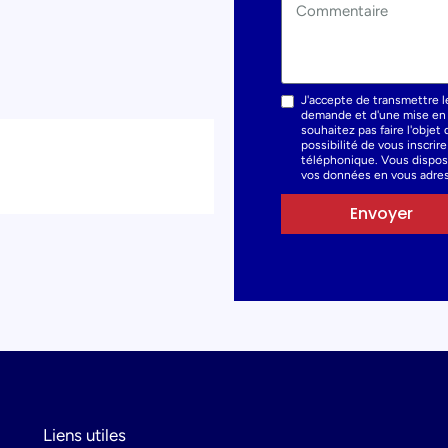
J'accepte de transmettre l
demande et d'une mise en r
souhaitez pas faire l'obje
possibilité de vous inscrir
téléphonique. Vous dispose
vos données en vous adres
Envoyer
Liens utiles