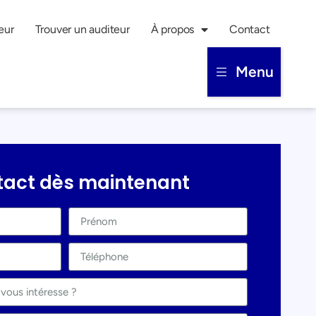
eur
Trouver un auditeur
À propos
Contact
Menu
tact dès maintenant