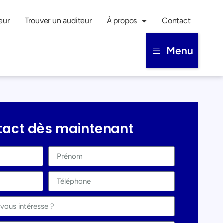
eur
Trouver un auditeur
À propos
Contact
Menu
tact dès maintenant