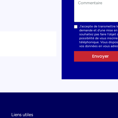
J'accepte de transmettre l
demande et d'une mise en r
souhaitez pas faire l'obje
possibilité de vous inscrir
téléphonique. Vous dispose
vos données en vous adres
Envoyer
Liens utiles