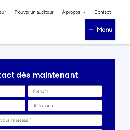
eur
Trouver un auditeur
À propos
Contact
Menu
tact dès maintenant