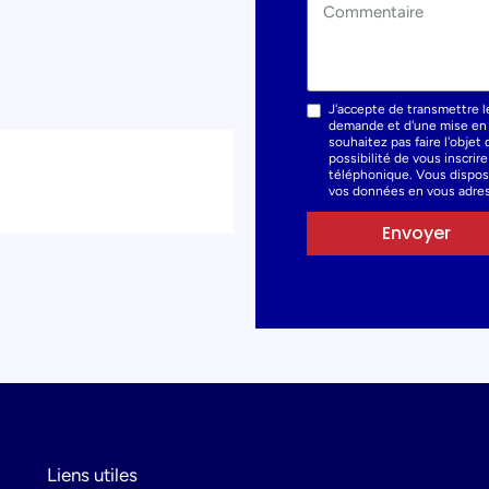
J'accepte de transmettre l
demande et d'une mise en r
souhaitez pas faire l'obje
possibilité de vous inscrir
téléphonique. Vous dispose
vos données en vous adres
Envoyer
Liens utiles