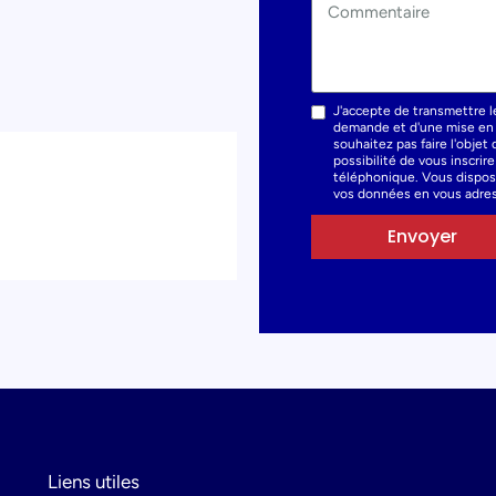
J'accepte de transmettre l
demande et d'une mise en r
souhaitez pas faire l'obje
possibilité de vous inscrir
téléphonique. Vous dispose
vos données en vous adres
Envoyer
Liens utiles