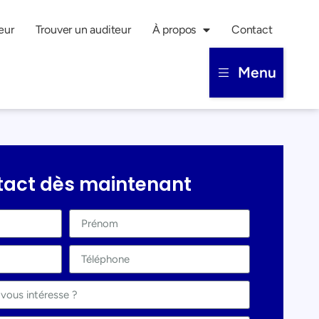
eur
Trouver un auditeur
À propos
Contact
Menu
tact dès maintenant