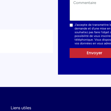
J'accepte de transmettre l
demande et d'une mise en r
souhaitez pas faire l'obje
possibilité de vous inscrir
téléphonique. Vous dispose
vos données en vous adres
Envoyer
Liens utiles