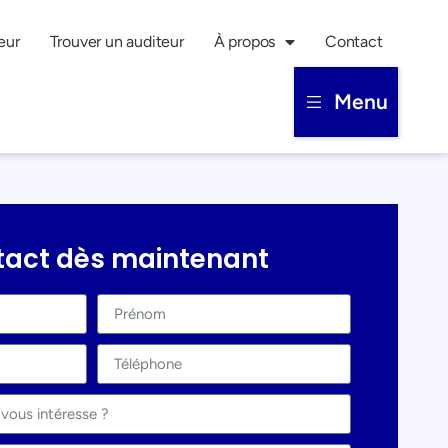
eur
Trouver un auditeur
À propos
Contact
Menu
tact dès maintenant