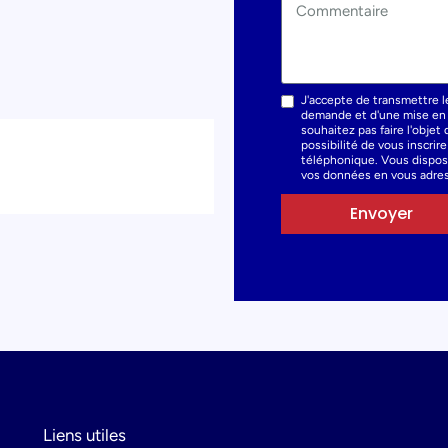
J'accepte de transmettre l
demande et d'une mise en r
souhaitez pas faire l'obje
possibilité de vous inscrir
téléphonique. Vous dispose
vos données en vous adres
Envoyer
Liens utiles