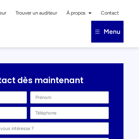
eur
Trouver un auditeur
À propos
Contact
Menu
tact dès maintenant