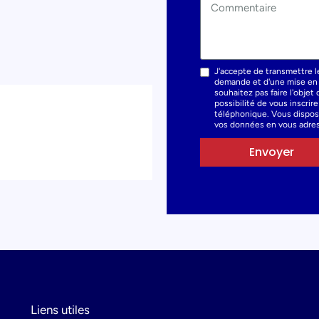
J'accepte de transmettre l
demande et d'une mise en r
souhaitez pas faire l'obje
possibilité de vous inscrir
téléphonique. Vous dispose
vos données en vous adres
Envoyer
Liens utiles