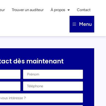
eur
Trouver un auditeur
À propos
Contact
Menu
tact dès maintenant