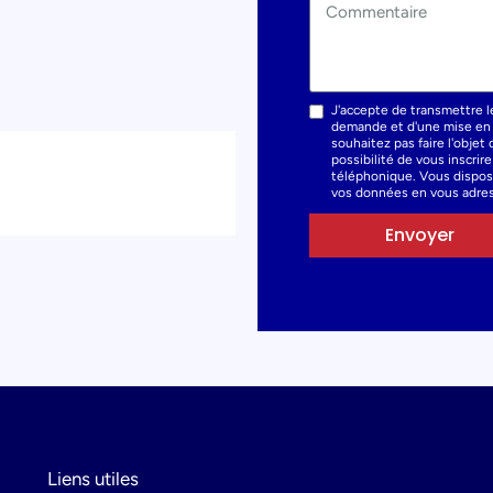
J'accepte de transmettre l
demande et d'une mise en r
souhaitez pas faire l'obje
possibilité de vous inscrir
téléphonique. Vous dispose
vos données en vous adres
Envoyer
Liens utiles