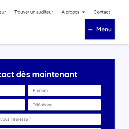
eur
Trouver un auditeur
À propos
Contact
Menu
tact dès maintenant