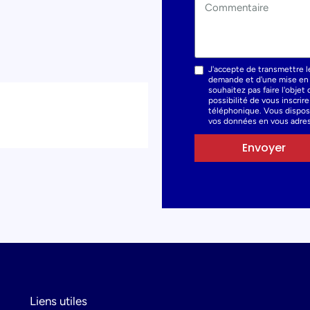
J'accepte de transmettre l
demande et d'une mise en r
souhaitez pas faire l'obje
possibilité de vous inscrir
téléphonique. Vous dispose
vos données en vous adres
Envoyer
Liens utiles