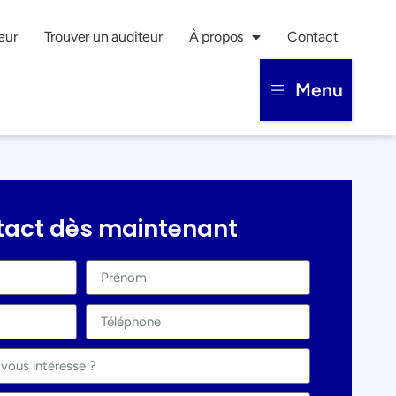
eur
Trouver un auditeur
À propos
Contact
Menu
tact dès maintenant