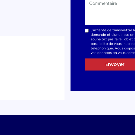
J'accepte de transmettre l
demande et d'une mise en r
souhaitez pas faire l'obje
possibilité de vous inscrir
téléphonique. Vous dispose
vos données en vous adres
Envoyer