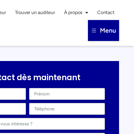
eur
Trouver un auditeur
À propos
Contact
Menu
tact dès maintenant