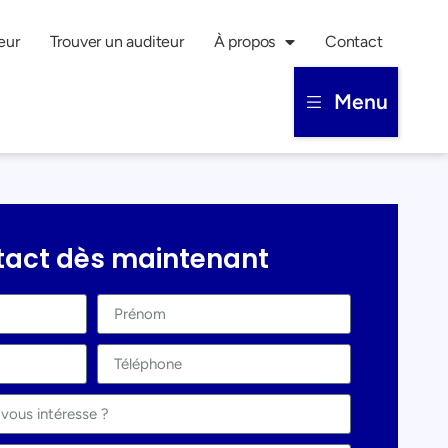
eur
Trouver un auditeur
À propos
Contact
Menu
tact dès maintenant