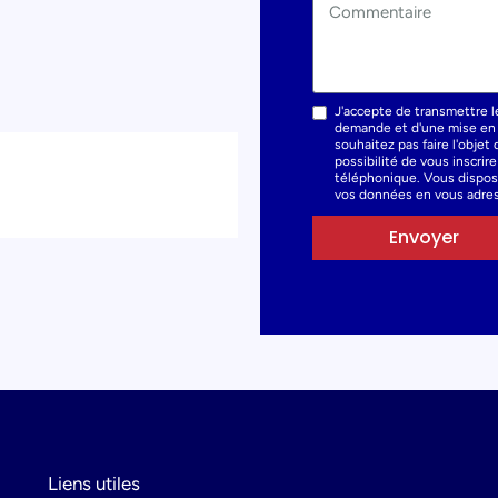
J'accepte de transmettre l
demande et d'une mise en r
souhaitez pas faire l'obje
possibilité de vous inscrir
téléphonique. Vous dispose
vos données en vous adres
Envoyer
Liens utiles